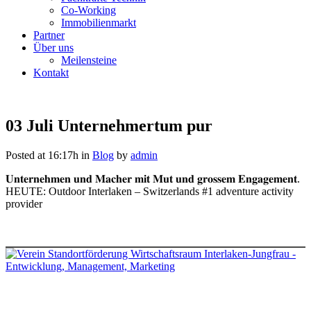
Co-Working
Immobilienmarkt
Partner
Über uns
Meilensteine
Kontakt
03 Juli
Unternehmertum pur
Posted at 16:17h
in
Blog
by
admin
𝐔𝐧𝐭𝐞𝐫𝐧𝐞𝐡𝐦𝐞𝐧 𝐮𝐧𝐝 𝐌𝐚𝐜𝐡𝐞𝐫 𝐦𝐢𝐭 𝐌𝐮𝐭 𝐮𝐧𝐝 𝐠𝐫𝐨𝐬𝐬𝐞𝐦 𝐄𝐧𝐠𝐚𝐠𝐞𝐦𝐞𝐧𝐭.
HEUTE: Outdoor Interlaken – Switzerlands #1 adventure activity
provider