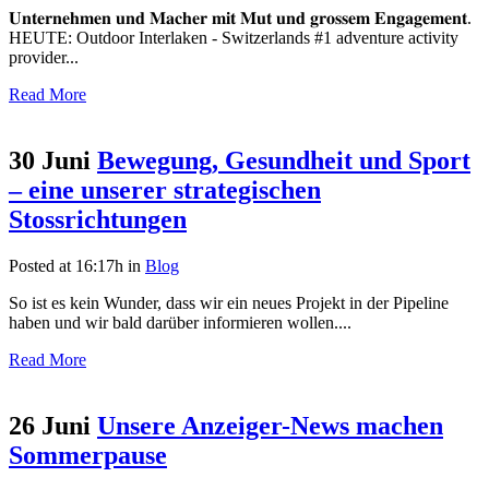
𝐔𝐧𝐭𝐞𝐫𝐧𝐞𝐡𝐦𝐞𝐧 𝐮𝐧𝐝 𝐌𝐚𝐜𝐡𝐞𝐫 𝐦𝐢𝐭 𝐌𝐮𝐭 𝐮𝐧𝐝 𝐠𝐫𝐨𝐬𝐬𝐞𝐦 𝐄𝐧𝐠𝐚𝐠𝐞𝐦𝐞𝐧𝐭.
HEUTE: Outdoor Interlaken - Switzerlands #1 adventure activity
provider...
Read More
30 Juni
Bewegung, Gesundheit und Sport
– eine unserer strategischen
Stossrichtungen
Posted at 16:17h
in
Blog
So ist es kein Wunder, dass wir ein neues Projekt in der Pipeline
haben und wir bald darüber informieren wollen....
Read More
26 Juni
Unsere Anzeiger-News machen
Sommerpause